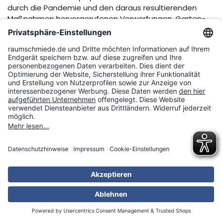
durch die Pandemie und den daraus resultierenden
Maßnahmen hervorgerufenen Verwerfungen. Garten-
und-Freizeit.de konnte seinen Umsatz in den ohnehin
verkaufsstarken Monaten April und Mai im Vergleich zum
Vorjahreszeitraum mehr als verdoppeln, Betten.de
steigerte seine Verkaufszahlen im hohen zweistelligen
Bereich und der neueste Shop Piolo.de hat seine
diesjährigen Umsätze gegenüber demselben Zeitraum
2019 vervierfacht.
Bei den Kunden war dabei, von Betten über
Esstischgruppen und Loungemöbel bis hin zu
Sonnenschirmen oder Grills, grundsätzlich alles für das
Wohnen drinnen und draußen gefragt. Am stärksten
legten bislang jedoch Stand-Up Pools für den Garten
zu. Hier sind die Lagerbestände, noch bevor der
Sommer richtig begonnen hat, praktisch ausverkauft.
Aufgrund der anhaltend hohen Nachfrage kann es in
den kommenden Wochen bei besonders beliebten
Produkten immer wieder zu Engpässen der