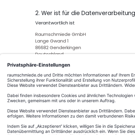
2. Wer ist für die Datenverarbeitu
Verantwortlich ist
Raumschmiede GmbH
Lange Gwand 1
86682 Genderkingen
Deutschland
E-Mail:
datenschutz@raumschmiede.de
Telefon: +49 9090 7490-0
Der betriebliche Datenschutzbeauftragte is
Christian Volkmer
P
rojekt 29 GmbH & Co. KG
Ostengasse 14
93047 Regensburg
E-Mail:
anfrage@projekt29.de
T
elefon: +49
941 986930