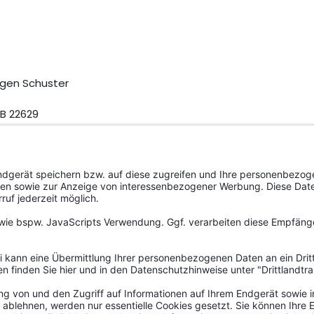
gen Schuster
B 22629
 254 488 480, AT U72 731 902
54 488 480
Schuster, Lange Gwand 1, 86682 Genderkingen
Nr. DE 82127364.
 Zielvorgaben zu Altgeräten nach §§ 10 Abs. 3, 22 Abs. 1 Elek
hren vor einer Verbraucherschlichtungsstelle sind wir nicht v