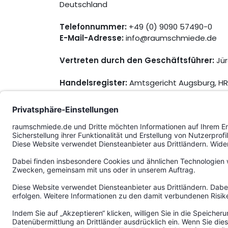
Deutschland
Telefonnummer:
+49 (0) 9090 57490-0
E-Mail-Adresse:
info@raumschmiede.de
Vertreten durch den Geschäftsführer:
Jür
Handelsregister:
Amtsgericht Augsburg, HR
Umsatzsteuer-Identifikationsnummer:
DE
Wirtschafts-Identifikationsnummer:
DE 2
Verantwortlich gemäß § 18 MStV:
Jürgen 
Registrierungsnummer der EAR:
WEEE-Reg.-
Informationen zur Erfüllung der quantitativen
des
Bundesumweltministeriums
("Statistik").
Zur Teilnahme an einem Streitbeilegungsverfa