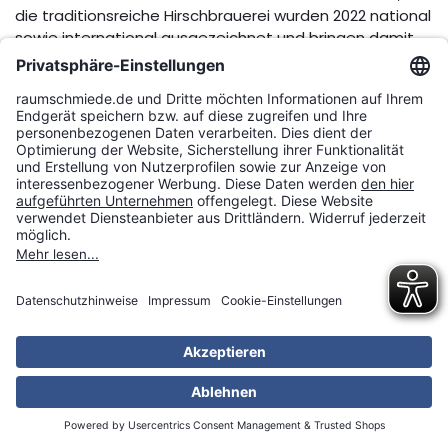
die traditionsreiche Hirschbrauerei wurden 2022 national
sowie international ausgezeichnet und bringen damit
geballte Champion-Power nach Heubach.
Betten.de wurde bei einer umfassenden
Konsumentenbefragung durch das Deutsche Institut
für Service-Qualität (DISQ) für den Nachrichtensender
n-tv 2022 als einer der besten deutschen Online-Shops
und zugleich auch als Gesamtsieger der Kategorie
„Schlafzimmermöbel, Betten & Matratzen“
ausgezeichnet. Die Heubacher Hirschbrauerei erhielt für
ihr „Albfels Pilsner“ gegen zahlreiche Konkurrenz aus 40
Ländern die Silbermedaille beim diesjährigen „European
Beer Star“ (EBS).
Bürgermeister Dr. Joy Alemazung freute sich mit den
beiden Unternehmen und gratulierte den beiden
erfolgreichen Mittelständlern bei einem Ortstermin in
den Räumlichkeiten des Betten.de Fachgeschäfts in der
Hauptstraße 73 in Heubach.