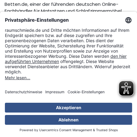
Betten.de, einer der führenden deutschen Online-
Fachhändler für Matratzen und Schlafzimmermöbel,
setzt sein erfolgreiches Engagement im
Sportsponsoring fort und investiert auch in der
Wintersaison 2022/2023 in seine Markenbekanntheit.
Aufgrund der Zielgruppen und der Saisonalität wird sich
das baden-württembergische Unternehmen erneut im
Bereich Skispringen engagieren.
Aktuell hat Betten.de hierzu eine langfristige
Zusammenarbeit mit Skiflugweltmeister Karl Geiger aus
Oberstdorf vereinbart. Im Rahmen der Kooperation wird
Karl Geiger Betten.de auf seinen Sprungski, im Rahmen
redaktioneller Beiträge und auf seinen Social-Media-
Kanälen bewerben.
„Schlafen und Regeneration sind wichtige Aspekte im
Leben eines Leistungssportlers,“ sagt Skiflugweltmeister
Karl Geiger. „Ich kenne ‚Betten.de‘ schon seit einigen
Jahren und finde sehr positiv, dass dort neben der
hervorragenden Produktpalette eine kompetente