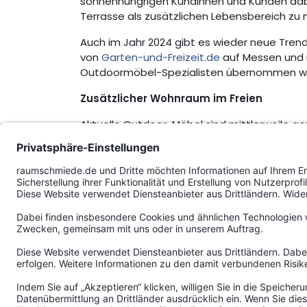
sonnenhungrigen Kundinnen und Kunden dabei
Terrasse als zusätzlichen Lebensbereich zu 
Auch im Jahr 2024 gibt es wieder neue Trend
von
Garten-und-Freizeit.de
auf Messen und i
Outdoormöbel-Spezialisten übernommen w
Zusätzlicher Wohnraum im Freien
Aktuelle Outdoor-Möbel sind mittlerweile g
Inneneinrichtungen. Mit diesen neuen Freiz
zusätzlichen Wohnraum nutzen und für de
witterungsbeständig ins Freie verlagern. W
und Leuchten sorgen dabei für eine heimel
gemütliche, gesellige Stunden von drinnen 
Neue Trends
Als neuer Trend sorgen in diesem Jahr Pergo
witterungsgeschützt genossen werden kann. 
Möbelwünsche ist, bieten 2024 Dining Loung
Kombination für gemütliches und stilvolles