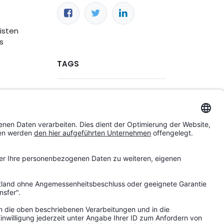
isten
s
TAGS
Garten-und-Freizeit.de
 als
che
es für
NEWSROOM
Aktuelles
k- und
Pressemitteilungen
nvolle