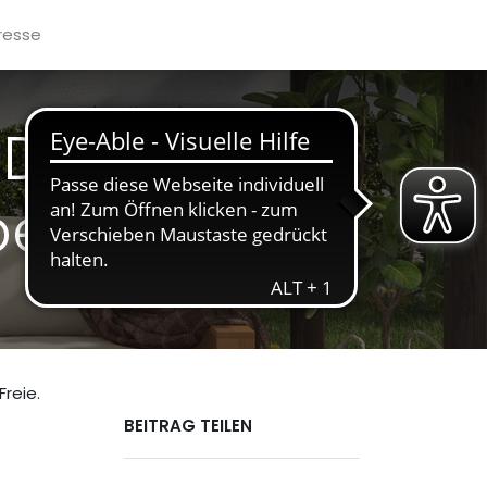
resse
 Die neue
beginnt
Freie.
BEITRAG TEILEN