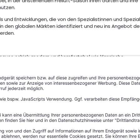
, in der anstehenden Freiluft-Saison ihren Garten und ihre
nutzen.
s und Entwicklungen, die von den Spezialistinnen und Spezial
n den globalen Märkten identifiziert und neu ins Angebot de
erden.
enauso schick, modern und komfortabel wie klassische
eitmöbeln können Kundinnen und Kunden Garten und Terrasse
n Sommer etwa das Wohnzimmer oder den Essbereich
ohnaccessoires sowie Kissen, Polster, Decken, Outdoor-Teppi
ige Atmosphäre und verlagern den Charme des eigenen Heim
nach draußen.
len dafür, dass der neu gestaltete Wohnraum im Freien blic
Da in vielen Außenbereichen nicht genug Platz für alle
es durch ihre Kombination von Wohn- und Esszimmer eine sin
 Essen und Zusammensein. Aufgrund der häufig beengten