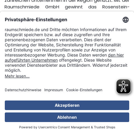
zahlreichen Unternehmen in der Region genutzt. Mit der
Raumschmiede GmbH gewinnt das Rosenstein-
Gymnasium einen weiteren Partner mit Kompetenzen
im Bereich E-Commerce. Gemeinsam mit dem
Rosenstein-Gymnasium haben die Mitarbeiter am
Standort Heubach sich zur Aufgabe gemacht, den
Schülerinnen und Schülern neue Einblicke in den E-
Commerce-Bereich zu ermöglichen. Erklärtes Ziel der
Partnerschaft ist, den Gymnasiasten erste Einblicke in
das Berufsleben zu bieten. Darüber hinaus sollen die
Schülerinnen und Schüler auf attraktive Ausbildungs-
und Studienplätze mitten in Heubach aufmerksam
gemacht werden. “Das Potenzial der Abiturientinnen
und Abiturienten könne sich auf diese Art und Weise
direkt in der Region entfalten”, wie Schulleiter Johannes
Josef Miller begeisternd feststellte und dabei von der
BOGY- und Wirtschaftslehrerin Alexa Hildebrand
unterstützt wurde: “Unsere Schüler brauchen ganz
konkrete Angebote, um ihre Erfahrungen auszutesten.”