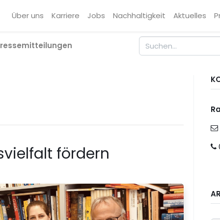
Über uns
Karriere
Jobs
Nachhaltigkeit
Aktuelles
P
ressemitteilungen
K
R
ielfalt fördern
A