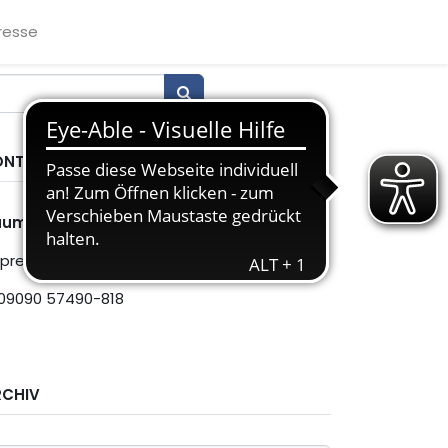
resse
ONTAKT
aumschmiede GmbH
presse@raumschmiede.de
09090 57490-818
RCHIV