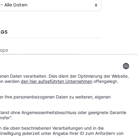
AGS
ops
etten.de
Garten-und-Freizeit.de
andorte
enderkingen
Kiew
Posen
Heubach
dere
rbeitskultur
Ausbildung
uszeichnungen
Einblicke
ührungsleitbild
Interview
achwasmitImpact
Nachhaltigkeit