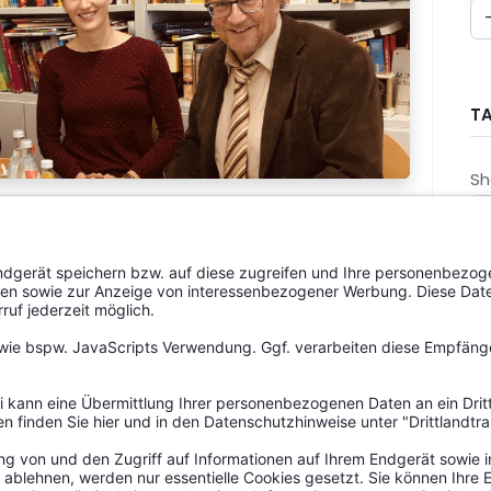
T
Sh
B
St
G
An
A
A
zeichnet
F
M