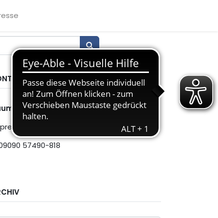
resse
ONTAKT
aumschmiede GmbH
presse@raumschmiede.de
09090 57490-818
RCHIV