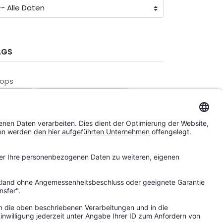
AGS
ops
etten.de
Garten-und-Freizeit.de
andorte
enderkingen
Heubach
Posen
Kiew
dere
rbeitskultur
Ausbildung
uszeichnungen
Einblicke
ührungsleitbild
Interview
achwasmitImpact
Nachhaltigkeit