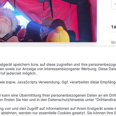
T
Sh
B
St
G
An
A
A
kraine
F
M