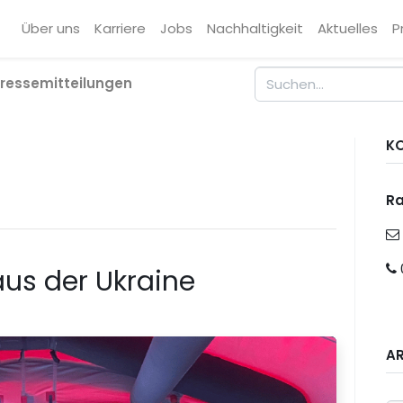
Über uns
Karriere
Jobs
Nachhaltigkeit
Aktuelles
P
ressemitteilungen
K
R
 aus der Ukraine
A